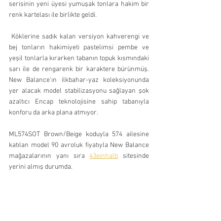
serisinin yeni üyesi yumuşak tonlara hakim bir 
renk kartelası ile birlikte geldi. 
 Köklerine sadık kalan versiyon k
ahverengi ve 
bej tonların hakimiyeti pastelimsi pembe ve 
yeşil tonlarla kırarken tabanın topuk kısmındaki 
sarı ile de rengarenk bir karaktere bürünmüş. 
New Balance'ın ilkbahar-yaz koleksiyonunda 
yer alacak model stabilizasyonu sağlayan şok 
azaltıcı Encap teknolojisine sahip tabanıyla 
konforu da arka plana atmıyor. 
ML574SOT Brown/Beige koduyla 574 ailesine 
katılan model 90 avroluk fiyatıyla New Balance 
mağazalarının yanı sıra 
43einhalb
 sitesinde 
yerini almış durumda. 