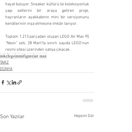
hayat buluyor. Sneaker kültürü ile koleksiyonluk 
yapı setlerini bir araya getiren proje, 
hayranların ayakkabının mini bir versiyonunu 
kendilerinin inşa etmesine imkân tanıyor.
Toplam 1.213 parçadan oluşan LEGO Air Max 95 
“Neon” seti, 28 Mart’ta sınırlı sayıda LEGO’nun 
resmi sitesi üzerinden satışa çıkacak.
nike
lego
minifigure
air max
TARZ
DÜNYA
Hepsini Gör
Son Yazılar