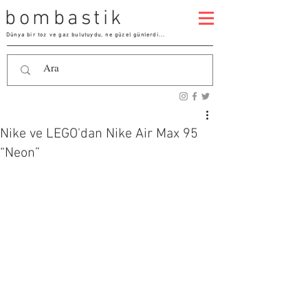
bombastik
Dünya bir toz ve gaz bulutuydu, ne güzel günlerdi...
Nike ve LEGO'dan Nike Air Max 95
“Neon”