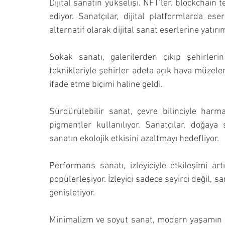
Dijital sanatın yükselişi. NFT’ler, blockchain 
ediyor. Sanatçılar, dijital platformlarda eserl
alternatif olarak dijital sanat eserlerine yatırı
Sokak sanatı, galerilerden çıkıp şehirlerin
teknikleriyle şehirler adeta açık hava müzele
ifade etme biçimi haline geldi.
Sürdürülebilir sanat, çevre bilinciyle harm
pigmentler kullanılıyor. Sanatçılar, doğaya s
sanatın ekolojik etkisini azaltmayı hedefliyor.
Performans sanatı, izleyiciyle etkileşimi artı
popülerleşiyor. İzleyici sadece seyirci değil, sa
genişletiyor.
Minimalizm ve soyut sanat, modern yaşamın ka