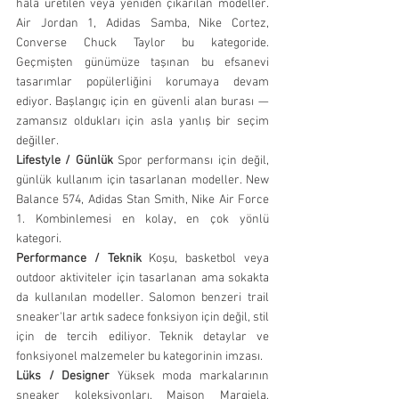
hâlâ üretilen veya yeniden çıkarılan modeller. 
Air Jordan 1, Adidas Samba, Nike Cortez, 
Converse Chuck Taylor bu kategoride. 
Geçmişten günümüze taşınan bu efsanevi 
tasarımlar popülerliğini korumaya devam 
ediyor. Başlangıç için en güvenli alan burası — 
zamansız oldukları için asla yanlış bir seçim 
değiller.
Lifestyle / Günlük
 Spor performansı için değil, 
günlük kullanım için tasarlanan modeller. New 
Balance 574, Adidas Stan Smith, Nike Air Force 
1. Kombinlemesi en kolay, en çok yönlü 
kategori.
Performance / Teknik
 Koşu, basketbol veya 
outdoor aktiviteler için tasarlanan ama sokakta 
da kullanılan modeller. Salomon benzeri trail 
sneaker'lar artık sadece fonksiyon için değil, stil 
için de tercih ediliyor. Teknik detaylar ve 
fonksiyonel malzemeler bu kategorinin imzası.
Lüks / Designer
 Yüksek moda markalarının 
sneaker koleksiyonları. Maison Margiela, 