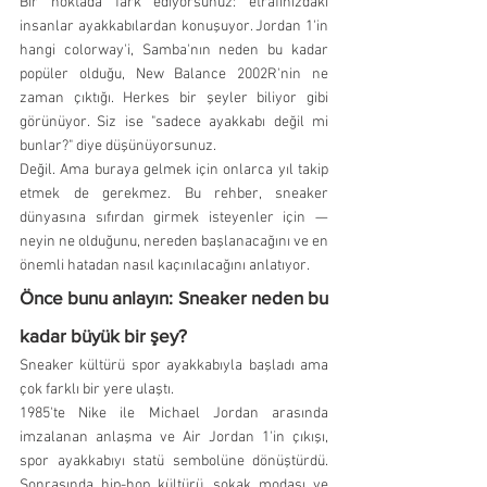
Bir noktada fark ediyorsunuz: etrafınızdaki 
insanlar ayakkabılardan konuşuyor. Jordan 1'in 
hangi colorway'i, Samba'nın neden bu kadar 
popüler olduğu, New Balance 2002R'nin ne 
zaman çıktığı. Herkes bir şeyler biliyor gibi 
görünüyor. Siz ise "sadece ayakkabı değil mi 
bunlar?" diye düşünüyorsunuz.
Değil. Ama buraya gelmek için onlarca yıl takip 
etmek de gerekmez. Bu rehber, sneaker 
dünyasına sıfırdan girmek isteyenler için — 
neyin ne olduğunu, nereden başlanacağını ve en 
önemli hatadan nasıl kaçınılacağını anlatıyor.
Önce bunu anlayın: Sneaker neden bu 
kadar büyük bir şey?
Sneaker kültürü spor ayakkabıyla başladı ama 
çok farklı bir yere ulaştı.
1985'te Nike ile Michael Jordan arasında 
imzalanan anlaşma ve Air Jordan 1'in çıkışı, 
spor ayakkabıyı statü sembolüne dönüştürdü. 
Sonrasında hip-hop kültürü, sokak modası ve 