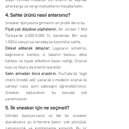
ulaşır. Limited modeller için önemli bir kaynak 
ama kargo ve vergi maliyetlerini hesaba katın.
4. Sahte ürünü nasıl anlarsınız?
Sneaker dünyasına girmenin en pratik dersi bu.
Fiyat çok düşükse şüphelenin.
 Air Jordan 1 Mid 
Türkiye'de 4.000-5.000 TL bandında. Biri size 
1.500'e satıyorsa neredeyse kesinlikle sahte.
Dikkat edilecek detaylar:
 Logoların simetrisi, 
bağcıkların kalitesi, iç tabanın baskısı, dikiş 
kalitesi ve topuk etiketinin baskı netliği. Orijinal 
kutu ve fatura da önemli işaretler.
Satın almadan önce araştırın.
 YouTube'da "legit 
check [model adı]" yazarak o modelin orijinal ile 
sahteyi nasıl ayırt edeceğini öğrenebilirsiniz. 
Sneaker toplulukları bu konuda çok 
yardımsever.
5. İlk sneaker için ne seçmeli?
Sıfırdan başlıyorsanız ve tek bir sneaker 
alacaksanız şu kriterlere bakın: çok yönlülük, 
zamansızlık ve kombinleme kolaylığı. Bu üç 