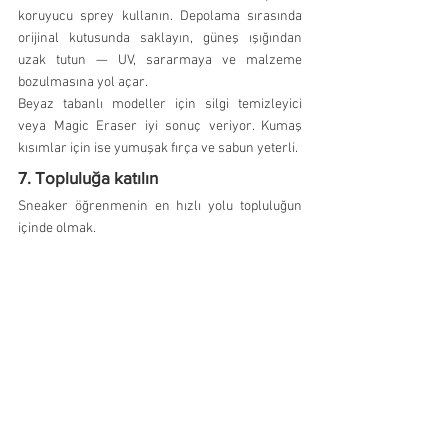
koruyucu sprey kullanın. Depolama sırasında 
orijinal kutusunda saklayın, güneş ışığından 
uzak tutun — UV, sararmaya ve malzeme 
bozulmasına yol açar.
Beyaz tabanlı modeller için silgi temizleyici 
veya Magic Eraser iyi sonuç veriyor. Kumaş 
kısımlar için ise yumuşak fırça ve sabun yeterli.
7. Topluluğa katılın
Sneaker öğrenmenin en hızlı yolu topluluğun 
içinde olmak.
Türkiye'de Instagram ve Reddit'te aktif sneaker 
toplulukları var. Soru sormaktan çekinmeyin — 
bu kültür yeni başlayanları genellikle iyi 
karşılar. Legit check istemek, hangi modeli 
nereden alacağınızı sormak, fiyat 
karşılaştırması yapmak için bu topluluklar 
biçilmiş kaftan.
Uluslararası platformlarda ise Sneaker News, 
Hypebeast ve Sole Collector iyi başlangıç 