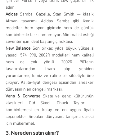
için Air Force 1 veya Dunk Low güçlü bir ilk 
adım.
Adidas
 Samba, Gazelle, Stan Smith — klasik 
Alman tasarımı. Adidas Samba gibi ikonik 
modeller hem spor giyimde hem de günlük 
kombinlerde tarzı tamamlıyor. Minimalist esteği 
sevenler için ideal başlangıç noktası.
New Balance
 Son birkaç yılda büyük yükseliş 
yaşadı. 574, 990, 2002R modelleri hem kaliteli 
hem de çok yönlü. 2002R, 90'ların 
tasarımlarından ilham alıp yeniden 
yorumlanmış temiz ve rafine bir silüetiyle öne 
çıkıyor. Kalite-fiyat dengesi açısından sneaker 
dünyasının en dengeli markası.
Vans & Converse
 Skate ve genç kültürünün 
klasikleri. Old Skool, Chuck Taylor — 
kombinlemesi en kolay ve en uygun fiyatlı 
seçenekler. Sneaker dünyasına tanışma süreci 
için mükemmel.
3. Nereden satın alınır?