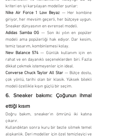
kriteri en iyi karşılayan modeller şunlar:
Nike Air Force 1 Low Beyaz
 — Her kombine 
giriyor, her mevsim geçerli, her bütçeye uygun. 
Sneaker dünyasının en evrensel modeli.
Adidas Samba OG
 — Son iki yılın en popüler 
modeli ama popülerliği hak ediyor. Dar kesim, 
temiz tasarım, kombinlemesi kolay.
New Balance 574
 — Günlük kullanım için en 
rahat ve en dayanıklı seçeneklerden biri. Fazla 
dikkat çekmek istemeyenler için ideal.
Converse Chuck Taylor All Star
 — Bütçe dostu, 
çok yönlü, tarihi olan bir klasik. Yüksek bilekli 
modeli özellikle kışın güçlü bir seçim.
6. Sneaker bakımı: Çoğunun ihmal 
ettiği kısım
Doğru bakım, sneaker'ın ömrünü iki katına 
çıkarır.
Kullandıktan sonra kuru bir bezle silmek temel 
alışkanlık. Deri modeller için özel temizleyici ve 