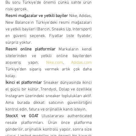
Bu soru Türkiye'de önemli çünkü sahte ürün 
riski gerçek.
Resmi mağazalar ve yetkili bayiler
 Nike, Adidas, 
New Balance'ın Türkiye'deki resmi mağazaları 
ve yetkili bayileri (Barcın, Sneaks Up, Intersport) 
en güvenli seçenek. Fiyatlar liste fiyatıdır, 
sürpriz yoktur.
Resmi online platformlar
 Markaların kendi 
sitelerinden ve yetkili online bayilerden 
alışveriş yapın. 
Nike.com
, 
Adidas.com
Türkiye'den sipariş vermek artık çok daha 
kolay.
İkinci el platformlar
 Sneaker dünyasında ikinci 
el güçlü bir kültür. Trendyol, Dolap ve özellikle 
Instagram üzerindeki sneaker toplulukları aktif. 
Ama burada dikkat: satıcının güvenilirliğini 
kontrol edin, fatura ve orijinallik kanıtı isteyin.
StockX ve GOAT
 Uluslararası authenticated 
resale platformları. Ürün önce platforma 
gönderilir, orijinallik kontrolü yapılır, sonra size 