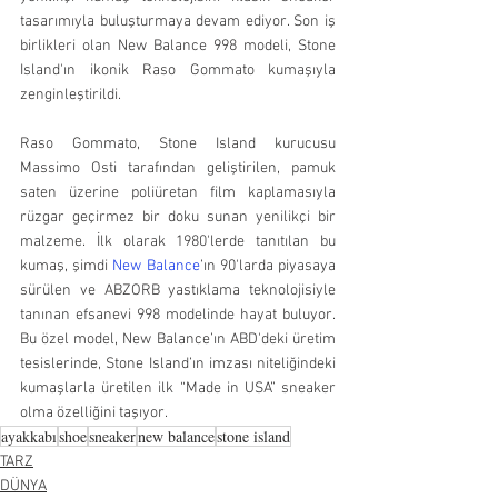
tasarımıyla buluşturmaya devam ediyor. Son iş 
birlikleri olan New Balance 998 modeli, Stone 
Island'ın ikonik Raso Gommato kumaşıyla 
zenginleştirildi.
Raso Gommato, Stone Island kurucusu 
Massimo Osti tarafından geliştirilen, pamuk 
saten üzerine poliüretan film kaplamasıyla 
rüzgar geçirmez bir doku sunan yenilikçi bir 
malzeme. İlk olarak 1980'lerde tanıtılan bu 
kumaş, şimdi 
New Balance
’ın 90'larda piyasaya 
sürülen ve ABZORB yastıklama teknolojisiyle 
tanınan efsanevi 998 modelinde hayat buluyor. 
Bu özel model, New Balance’ın ABD'deki üretim 
tesislerinde, Stone Island’ın imzası niteliğindeki 
kumaşlarla üretilen ilk “Made in USA” sneaker 
olma özelliğini taşıyor.
ayakkabı
shoe
sneaker
new balance
stone island
TARZ
DÜNYA