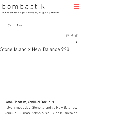
bombastik
Dünya bir toz ve gaz bulutuydu, ne güzel günlerdi...
Stone Island x New Balance 998
İkonik Tasarım, Yenilikçi Dokunuş
İtalyan moda devi Stone Island ve New Balance, 
yenilikçi kumaş teknolojisini klasik sneaker 