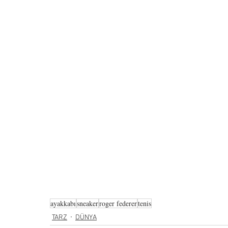
ayakkabı
sneaker
roger federer
tenis
TARZ
DÜNYA