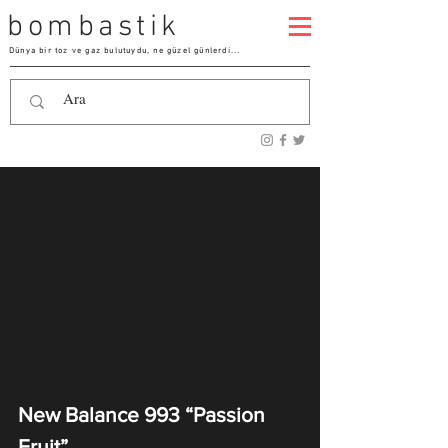
bombastik
Dünya bir toz ve gaz bulutuydu, ne güzel günlerdi...
New Balance 993 “Passion
Fruit”