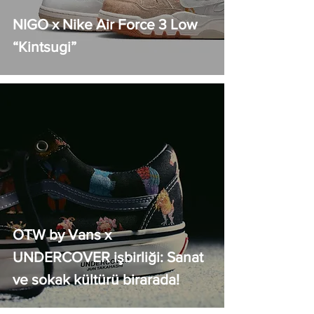
NIGO x Nike Air Force 3 Low
“Kintsugi”
OTW by Vans x
UNDERCOVER işbirliği: Sanat
ve sokak kültürü birarada!