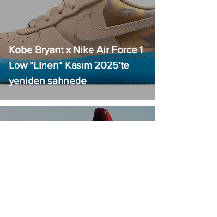
Kobe Bryant x Nike Air Force 1
Low “Linen” Kasım 2025’te
yeniden sahnede
Adidas x Kicking It “Live
Music” Gazelle: Austin’in