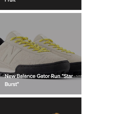
New Balance Gator Run “Star
Burst”