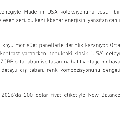
eneğiyle Made in USA koleksiyonuna cesur bir 
leşen seri, bu kez ilkbahar enerjisini yansıtan canlı 
 koyu mor süet panellerle derinlik kazanıyor. Orta 
ontrast yaratırken, topuktaki klasik “USA” detayı 
ORB orta taban ise tasarıma hafif vintage bir hava 
 detaylı dış taban, renk kompozisyonunu dengeli 
026’da 200 dolar fiyat etiketiyle New Balance 