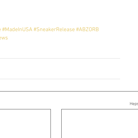
e
#MadeInUSA
#SneakerRelease
#ABZORB
ews
Heps