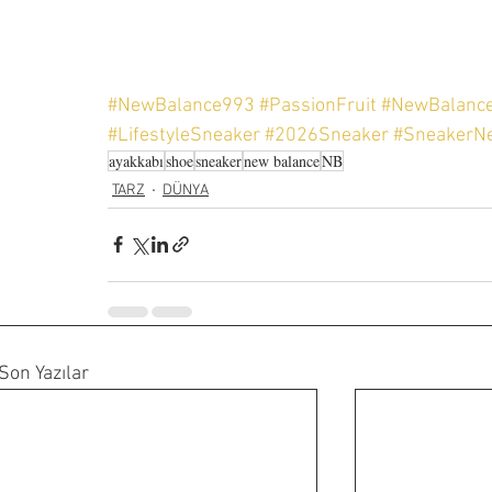
#NewBalance993
#PassionFruit
#NewBalanc
#LifestyleSneaker
#2026Sneaker
#SneakerN
ayakkabı
shoe
sneaker
new balance
NB
TARZ
DÜNYA
Son Yazılar