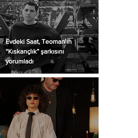
Evdeki Saat, Teoman’ın
“Kıskançlık” şarkısını
yorumladı