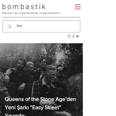
bombastik
Dünya bir toz ve gaz bulutuydu, ne güzel günlerdi...
Queens of the Stone Age’den
Yeni Şarkı “Easy Street”
Yayında