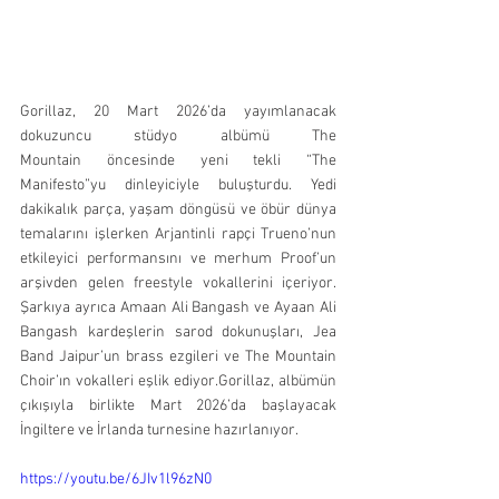
Gorillaz, 20 Mart 2026’da yayımlanacak 
dokuzuncu stüdyo albümü The 
Mountain öncesinde yeni tekli “The 
Manifesto”yu dinleyiciyle buluşturdu. Yedi 
dakikalık parça, yaşam döngüsü ve öbür dünya 
temalarını işlerken Arjantinli rapçi Trueno’nun 
etkileyici performansını ve merhum Proof’un 
arşivden gelen freestyle vokallerini içeriyor. 
Şarkıya ayrıca Amaan Ali Bangash ve Ayaan Ali 
Bangash kardeşlerin sarod dokunuşları, Jea 
Band Jaipur’un brass ezgileri ve The Mountain 
Choir’ın vokalleri eşlik ediyor.Gorillaz, albümün 
çıkışıyla birlikte Mart 2026’da başlayacak 
İngiltere ve İrlanda turnesine hazırlanıyor.
https://youtu.be/6JIv1l96zN0