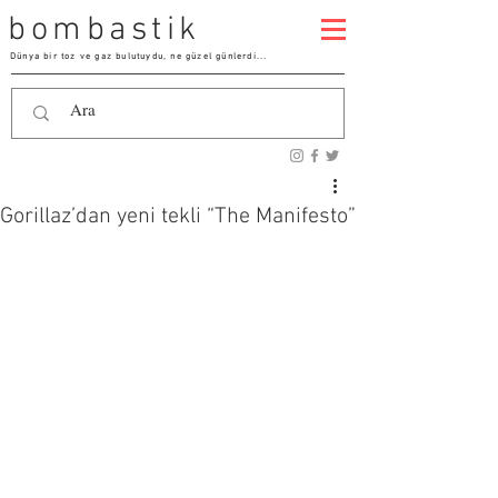
bombastik
Dünya bir toz ve gaz bulutuydu, ne güzel günlerdi...
Gorillaz’dan yeni tekli “The Manifesto”