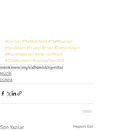
#Gorillaz
#TheManifesto
#TheMountain
#YeniAlbüm
#Trueno
#Proof
#DamonAlbarn
#MüzikHaberleri
#AlternatifMüzik
#2026Müzikleri
#GorillazTour2026
müzik
music
single
albüm
tekli
gorillaz
MÜZİK
DÜNYA
Hepsini Gör
Son Yazılar