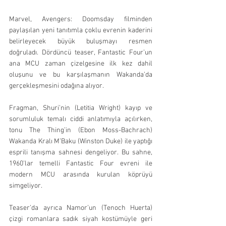
Marvel, Avengers: Doomsday filminden 
paylaşılan yeni tanıtımla çoklu evrenin kaderini 
belirleyecek büyük buluşmayı resmen 
doğruladı. Dördüncü teaser, Fantastic Four’un 
ana MCU zaman çizelgesine ilk kez dahil 
oluşunu ve bu karşılaşmanın Wakanda’da 
gerçekleşmesini odağına alıyor.
Fragman, Shuri’nin (Letitia Wright) kayıp ve 
sorumluluk temalı ciddi anlatımıyla açılırken, 
tonu The Thing’in (Ebon Moss-Bachrach) 
Wakanda Kralı M’Baku (Winston Duke) ile yaptığı 
esprili tanışma sahnesi dengeliyor. Bu sahne, 
1960’lar temelli Fantastic Four evreni ile 
modern MCU arasında kurulan köprüyü 
simgeliyor.
Teaser’da ayrıca Namor’un (Tenoch Huerta) 
çizgi romanlara sadık siyah kostümüyle geri 