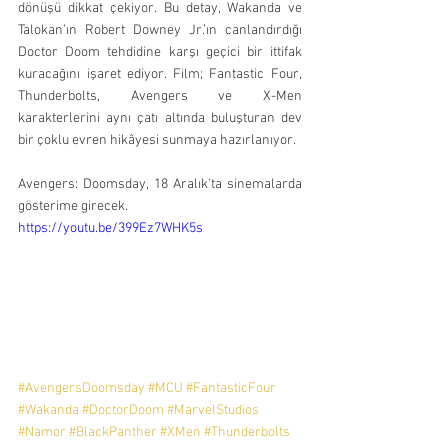
dönüşü dikkat çekiyor. Bu detay, Wakanda ve 
Talokan’ın Robert Downey Jr.’ın canlandırdığı 
Doctor Doom tehdidine karşı geçici bir ittifak 
kuracağını işaret ediyor. Film; Fantastic Four, 
Thunderbolts, Avengers ve X-Men 
karakterlerini aynı çatı altında buluşturan dev 
bir çoklu evren hikâyesi sunmaya hazırlanıyor.
Avengers: Doomsday, 18 Aralık’ta sinemalarda 
gösterime girecek.
https://youtu.be/399Ez7WHK5s
#AvengersDoomsday
#MCU
#FantasticFour
#Wakanda
#DoctorDoom
#MarvelStudios
#Namor
#BlackPanther
#XMen
#Thunderbolts