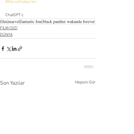
#MarvelHaberleri
ChatGPT c
film
marvel
fantastic four
black panther wakanda forever
FİLM/DİZİ
DÜNYA
Hepsini Gör
Son Yazılar