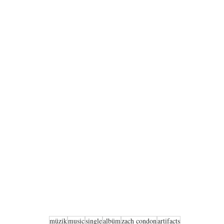
müzik
music
single
albüm
zach condon
artifacts