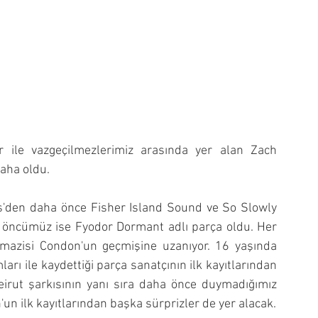
 ile vazgeçilmezlerimiz arasında yer alan Zach 
aha oldu.
s'den daha önce Fisher Island Sound ve So Slowly 
eni öncümüz ise Fyodor Dormant adlı parça oldu. Her 
azisi Condon'un geçmişine uzanıyor. 16 yaşında 
ı ile kaydettiği parça sanatçının ilk kayıtlarından 
Beirut şarkısının yanı sıra daha önce duymadığımız 
şarkılarında yer alacağı albümde Zach Condon'un ilk kayıtlarından başka sürprizler de yer alacak. 