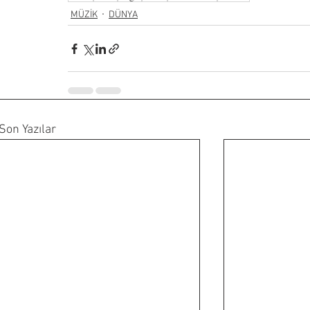
MÜZİK
DÜNYA
Son Yazılar