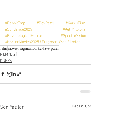
#RabbitTrap
#DevPatel
#KorkuFilmi
#Sundance2025
#KeltMitolojisi
#PsychologicalHorror
#SpectreVision
#HorrorMovies2025
#Fragman
#YeniFilmler
film
movie
fragman
korku
dave patel
FİLM/DİZİ
DÜNYA
Hepsini Gör
Son Yazılar