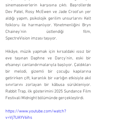
sinemaseverlerin karşısına çıktı. Başrollerde 
Dev Patel, Rosy McEwen ve Jade Croot’un yer 
aldığı yapım, psikolojik gerilim unsurlarını Kelt 
folkloru ile harmanlıyor. Yönetmenliğini Bryn 
Chainey’nin üstlendiği film, 
SpectreVision imzası taşıyor.
Hikâye, müzik yapmak için kırsaldaki ıssız bir 
eve taşınan Daphne ve Darcy’nin, eski bir 
efsaneyi canlandırmalarıyla başlıyor. Çaldıkları 
bir melodi, gizemli bir çocuğu kapılarına 
getirirken çift, karanlık bir varlığın etkisiyle akıl 
sınırlarını zorlayan bir kâbusa sürükleniyor. 
Rabbit Trap, ilk gösterimini 2025 Sundance Film 
Festivali Midnight bölümünde gerçekleştirdi.
https://www.youtube.com/watch?
v=Vj7UAYV6ihs