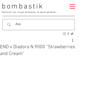
bombastik
Dünya bir toz ve gaz bulutuydu, ne güzel günlerdi...
END x Diadora N.9000 “Strawberries
and Cream”