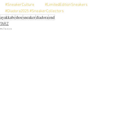
#SneakerCulture
#LimitedEditionSneakers
#Diadora2025
#SneakerCollectors
ayakkabı
shoe
sneaker
diadora
end
TARZ
DÜNYA
Hepsini Gör
Son Yazılar