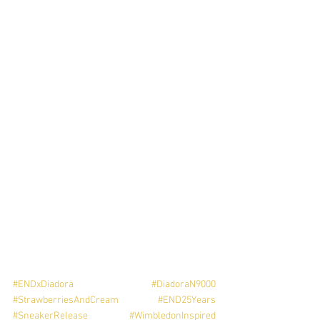
#ENDxDiadora
#DiadoraN9000
#StrawberriesAndCream
#END25Years
#SneakerRelease
#WimbledonInspired