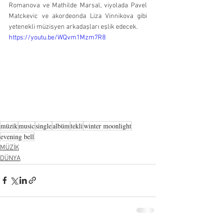
Romanova ve Mathilde Marsal, viyolada Pavel 
Matckevic ve akordeonda Liza Vinnikova gibi 
yetenekli müzisyen arkadaşları eşlik edecek.
https://youtu.be/WQvm1Mzm7R8
müzik
music
single
albüm
tekli
winter moonlight
evening bell
MÜZİK
DÜNYA