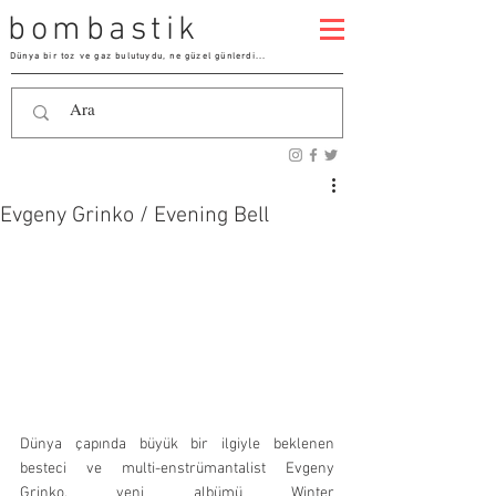
bombastik
Dünya bir toz ve gaz bulutuydu, ne güzel günlerdi...
Evgeny Grinko / Evening Bell
Dünya çapında büyük bir ilgiyle beklenen 
besteci ve multi-enstrümantalist Evgeny 
Grinko, yeni albümü Winter 