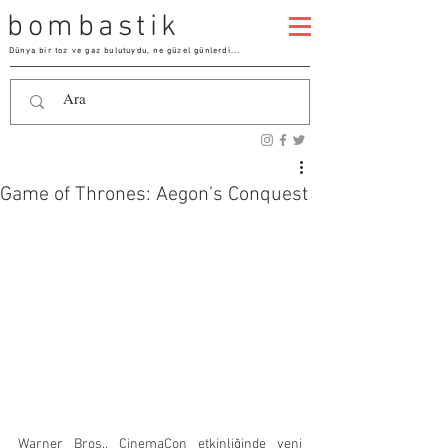
bombastik
Dünya bir toz ve gaz bulutuydu, ne güzel günlerdi...
Game of Thrones: Aegon’s Conquest
Warner Bros., CinemaCon etkinliğinde yeni 