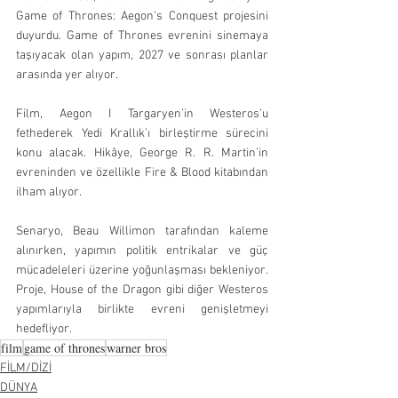
Game of Thrones: Aegon’s Conquest projesini 
duyurdu. Game of Thrones evrenini sinemaya 
taşıyacak olan yapım, 2027 ve sonrası planlar 
arasında yer alıyor.
Film, Aegon I Targaryen’in Westeros’u 
fethederek Yedi Krallık’ı birleştirme sürecini 
konu alacak. Hikâye, George R. R. Martin’in 
evreninden ve özellikle Fire & Blood kitabından 
ilham alıyor.
Senaryo, Beau Willimon tarafından kaleme 
alınırken, yapımın politik entrikalar ve güç 
mücadeleleri üzerine yoğunlaşması bekleniyor. 
Proje, House of the Dragon gibi diğer Westeros 
yapımlarıyla birlikte evreni genişletmeyi 
hedefliyor.
film
game of thrones
warner bros
FİLM/DİZİ
DÜNYA