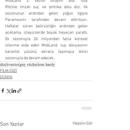
MobLand 2. sezon onayını aldı. Guy 
Ritchie imzalı suç ve entrika dolu dizi, ilk 
sezonunun ardından gelen yoğun ilgiyle 
Paramount+ tarafından devam ettiriliyor. 
Haftalar süren belirsizliğin ardından gelen 
açıklama, izleyicilerde büyük heyecan yarattı. 
İlk sezonuyla 26 milyondan fazla küresel 
izlenme elde eden MobLand, suç dünyasının 
karanlık yüzünü ekrana taşımaya ikinci 
sezonuyla da devam edecek.
dizi
tvseries
guy ritchie
tom hardy
FİLM/DİZİ
DÜNYA
Hepsini Gör
Son Yazılar