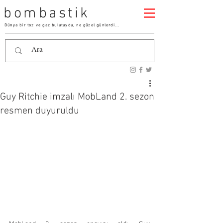
bombastik
Dünya bir toz ve gaz bulutuydu, ne güzel günlerdi...
Guy Ritchie imzalı MobLand 2. sezon
resmen duyuruldu