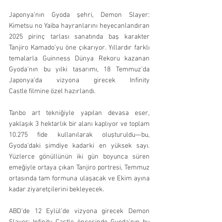
Japonya’nın Gyoda şehri, Demon Slayer: 
Kimetsu no Yaiba hayranlarını heyecanlandıran 
2025 pirinç tarlası sanatında baş karakter 
Tanjiro Kamado’yu öne çıkarıyor. Yıllardır farklı 
temalarla Guinness Dünya Rekoru kazanan 
Gyoda'nın bu yılki tasarımı, 18 Temmuz’da 
Japonya’da vizyona girecek Infinity 
Castle filmine özel hazırlandı.
Tanbo art tekniğiyle yapılan devasa eser, 
yaklaşık 3 hektarlık bir alanı kaplıyor ve toplam 
10.275 fide kullanılarak oluşturuldu—bu, 
Gyoda’daki şimdiye kadarki en yüksek sayı. 
Yüzlerce gönüllünün iki gün boyunca süren 
emeğiyle ortaya çıkan Tanjiro portresi, Temmuz 
ortasında tam formuna ulaşacak ve Ekim ayına 
kadar ziyaretçilerini bekleyecek.
ABD’de 12 Eylül’de vizyona girecek Demon 