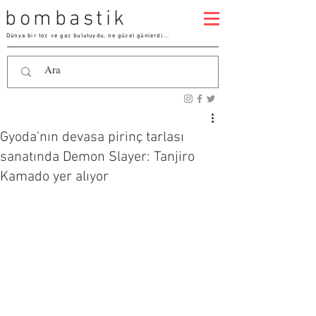
bombastik
Dünya bir toz ve gaz bulutuydu, ne güzel günlerdi...
Gyoda’nın devasa pirinç tarlası
sanatında Demon Slayer: Tanjiro
Kamado yer alıyor