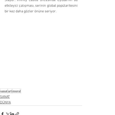
Slayer: Infinity Castle öncesinde Gyoda’nın bu 
etkileyici çalışması, serinin global popülaritesini 
bir kez daha gözler önüne seriyor.
sanat
art
mural
SANAT
DÜNYA