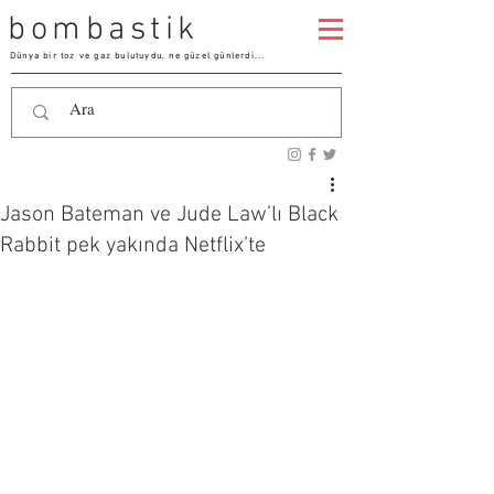
bombastik
Dünya bir toz ve gaz bulutuydu, ne güzel günlerdi...
Jason Bateman ve Jude Law’lı Black
Rabbit pek yakında Netflix’te