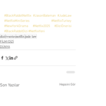
#BlackRabbitNetflix
#JasonBateman
#JudeLaw
#NetflixMiniSeries
#NetflixTurkey
#NewYorkDrama
#Netflix2025
#DiziÖnerisi
#BlackRabbitDizi
#NetflixYeni
dizi
tvseries
netflix
jude law
FİLM/DİZİ
DÜNYA
Hepsini Gör
Son Yazılar