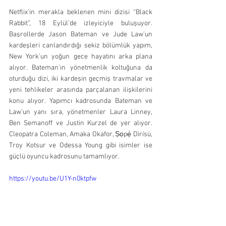
Netflix’in merakla beklenen mini dizisi “Black 
Rabbit”, 18 Eylül’de izleyiciyle buluşuyor. 
Başrollerde Jason Bateman ve Jude Law’un 
kardeşleri canlandırdığı sekiz bölümlük yapım, 
New York’un yoğun gece hayatını arka plana 
alıyor. Bateman’ın yönetmenlik koltuğuna da 
oturduğu dizi, iki kardeşin geçmiş travmalar ve 
yeni tehlikeler arasında parçalanan ilişkilerini 
konu alıyor. Yapımcı kadrosunda Bateman ve 
Law’un yanı sıra, yönetmenler Laura Linney, 
Ben Semanoff ve Justin Kurzel de yer alıyor. 
Cleopatra Coleman, Amaka Okafor, Ṣọpẹ́ Dìrísù, 
Troy Kotsur ve Odessa Young gibi isimler ise 
güçlü oyuncu kadrosunu tamamlıyor.
https://youtu.be/U1Y-n0ktpfw