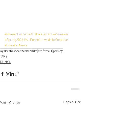
#NikeAirForce1
#AF1Paisley
#NikeSneaker
#Spring2026
#AirForce1Low
#NikeRelease
#SneakerNews
ayakkabı
shoe
sneaker
nike
air force 1
paisley
TARZ
DÜNYA
Hepsini Gör
Son Yazılar