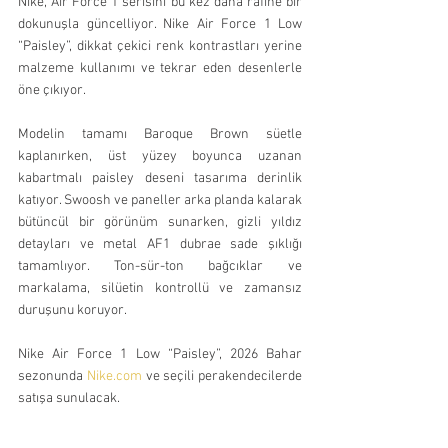
Nike, Air Force 1 serisini bu kez daha rafine bir 
dokunuşla güncelliyor. Nike Air Force 1 Low 
“Paisley”, dikkat çekici renk kontrastları yerine 
malzeme kullanımı ve tekrar eden desenlerle 
öne çıkıyor.
Modelin tamamı Baroque Brown süetle 
kaplanırken, üst yüzey boyunca uzanan 
kabartmalı paisley deseni tasarıma derinlik 
katıyor. Swoosh ve paneller arka planda kalarak 
bütüncül bir görünüm sunarken, gizli yıldız 
detayları ve metal AF1 dubrae sade şıklığı 
tamamlıyor. Ton-sür-ton bağcıklar ve 
markalama, silüetin kontrollü ve zamansız 
duruşunu koruyor.
Nike Air Force 1 Low “Paisley”, 2026 Bahar 
sezonunda 
Nike.com
 ve seçili perakendecilerde 
satışa sunulacak.