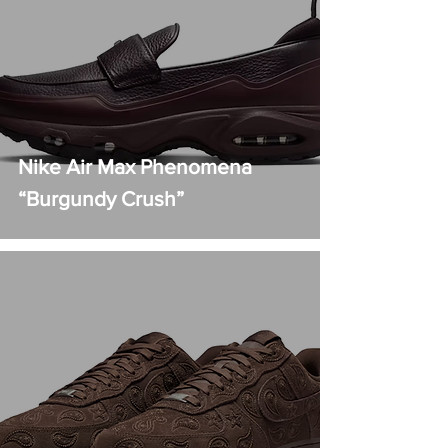
Nike Air Max Phenomena
“Burgundy Crush”