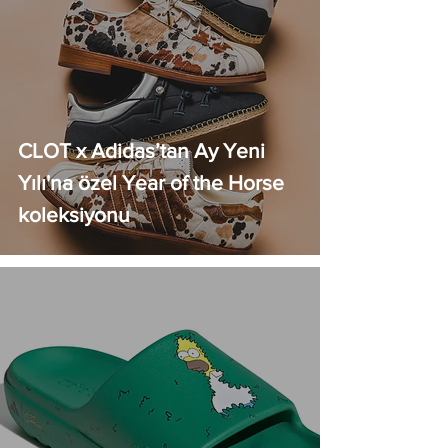
CLOT x Adidas’tan Ay Yeni
Yılı'na özel Year of the Horse
koleksiyonu