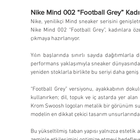
Nike Mind 002 “Football Grey” Kadın
Nike, yenilikçi Mind sneaker serisini genişl
Nike Mind 002 “Football Grey”, kadınlara öz
çıkmaya hazırlanıyor.
Yılın başlarında sınırlı sayıda dağıtımlarla
performans yaklaşımıyla sneaker dünyasında m
yeniden stoklarla birlikte bu seriyi daha geniş 
“Football Grey” versiyonu, ayakkabının dokulu
kullanırken; dil, topuk ve iç astarda yer alan
Krom Swoosh logoları metalik bir görünüm sun
modelin en dikkat çekici tasarım unsurlarından 
Bu yükseltilmiş taban yapısı yalnızca estetik a
zeminle etkileşimini optimize etmeyi hedefley