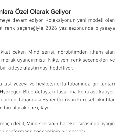
lara Özel Olarak Geliyor
etmeye devam ediyor. Koleksiyonun yeni modeli olan 
el renk seçeneğiyle 2026 yaz sezonunda piyasaya 
 dikkat çeken Mind serisi, nörobilimden ilham alan 
erak uyandırmıştı. Nike, yeni renk seçenekleri ve 
bir kitleye ulaştırmayı hedefliyor.
 üst yüzeyi ve heykelsi orta tabanında gri tonları 
 Hydrogen Blue detayları tasarıma kontrast katıyor. 
arken, tabandaki Hyper Crimson küresel çıkıntılar 
biri olarak öne çıkıyor.
maçlı değil; Mind serisinin hareket sırasında ayağın 
en performans konseptinin bir parçası.