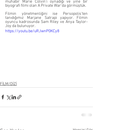
muhabir Marie Colvin'i oynadığı ve yine bir 
biyografi filmi olan A Private War'da görmüştük. 
Filmin yönetmenliğini ise Persopolis'ten 
tanıdığımız Marjane Satrapi yapıyor. Filmin 
oyuncu kadrosunda Sam Riley ve Anya Taylor-
Joy da bulunuyor. 
https://youtu.be/uRJwnP0KCy8
FİLM/DİZİ