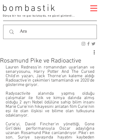
bombastik
Dünya bir toz ve gaz bulutuydu, ne güzel günlerdi...
Rosamund Pike ve Radioactive
Lauren Redness'in romanından uyarlanan ve 
senaryosunu, Harry Potter And The Cursed 
Child'ın yazarı, Jack Thorne'un kaleme aldığı 
Radioactive'in çekimleri tamamlandı ve 2020'de 
gösterime giriyor. 
Radyoactivite alanında yapmış olduğu 
çalışmalar ile fizik ve kimya dalında almış 
olduğu 2 ayrı Nobel ödülüne sahip bilim insanı 
Marie Curie'nin hikayesini anlatan film Curie'nin 
eşi ile olan ilişkisi ve bilime olan tutkusuna 
odaklanıyor. 
Curie'yi, David Fincher'ın yönettiği, Gone 
Girl'deki performansıyla Oscar adaylığına 
uzanan Rosamund Pike canlandırıyor. Pike'ı en 
son, Suriye savaşında hayatını kaybeden 