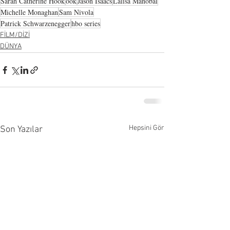
Sarah Catherine Hook
ook
Jason Isaacs
Lalisa Manobal
Michelle Monaghan
Sam Nivola
Patrick Schwarzenegger
hbo series
FİLM/DİZİ
DÜNYA
Hepsini Gör
Son Yazılar