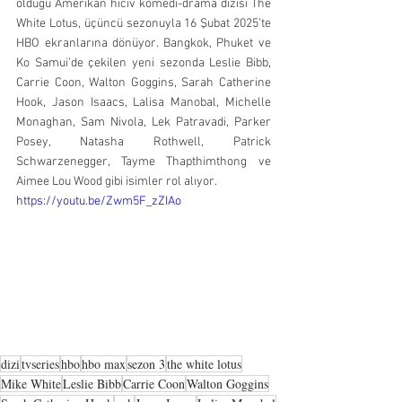
olduğu Amerikan hiciv komedi-drama dizisi The 
White Lotus, üçüncü sezonuyla 16 Şubat 2025’te 
HBO ekranlarına dönüyor. Bangkok, Phuket ve 
Ko Samui’de çekilen yeni sezonda Leslie Bibb, 
Carrie Coon, Walton Goggins, Sarah Catherine 
Hook, Jason Isaacs, Lalisa Manobal, Michelle 
Monaghan, Sam Nivola, Lek Patravadi, Parker 
Posey, Natasha Rothwell, Patrick 
Schwarzenegger, Tayme Thapthimthong ve 
Aimee Lou Wood gibi isimler rol alıyor.
https://youtu.be/Zwm5F_zZIAo
dizi
tvseries
hbo
hbo max
sezon 3
the white lotus
Mike White
Leslie Bibb
Carrie Coon
Walton Goggins