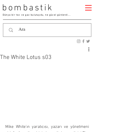
bombastik
Dünya bir toz ve gaz bulutuydu, ne güzel günlerdi...
The White Lotus s03
Mike White’ın yaratıcısı, yazarı ve yönetmeni 