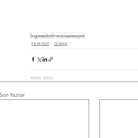
fragman
dizi
tvseries
animasyon
FİLM/DİZİ
DÜNYA
Son Yazılar