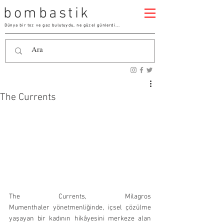
bombastik
Dünya bir toz ve gaz bulutuydu, ne güzel günlerdi...
The Currents
The Currents, Milagros 
Mumenthaler yönetmenliğinde, içsel çözülme 
yaşayan bir kadının hikâyesini merkeze alan 