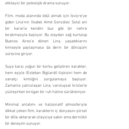
etkileyici bir psikolojik drama sunuyor.
Film, moda alanında ödül almak için İsviçre’ye 
giden Lina’nın (Isabel Aimé González Sola) ani 
bir kararla kendini buz gibi bir nehre 
bırakmasıyla başlıyor. Bu olaydan sağ kurtulup 
Buenos Aires’e dönen Lina, yaşadıklarını 
kimseyle paylaşmasa da derin bir dönüşüm 
sürecine giriyor.
Suya karşı yoğun bir korku geliştiren karakter, 
hem eşiyle (Esteban Bigliardi) ilişkisini hem de 
sanatçı kimliğini sorgulamaya başlıyor. 
Zamanla yalnızlaşan Lina, varoluşsal krizlerle 
yüzleşirken kırılgan bir ruh haline sürükleniyor.
Minimal anlatımı ve halüsinatif atmosferiyle 
dikkat çeken film, karakterin iç dünyasını şiirsel 
bir dille aktararak izleyiciye sakin ama derinlikli 
bir deneyim sunuyor.