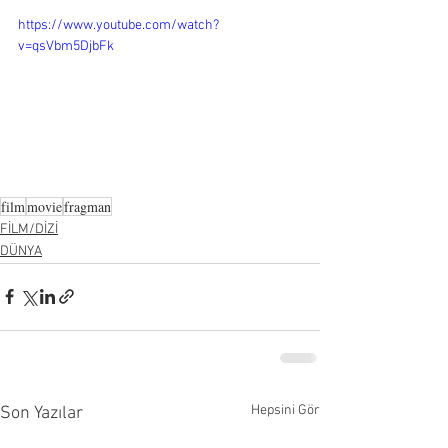
https://www.youtube.com/watch?
v=qsVbm5DjbFk
film
movie
fragman
FİLM/DİZİ
DÜNYA
Hepsini Gör
Son Yazılar